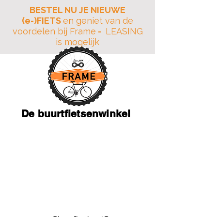
BESTEL NU JE NIEUWE
(e-)FIETS
en geniet van de
voordelen bij Frame
-
LEASING
is mogelijk
De buurtfietsenwinkel
JAARLIJKSE VAKANTIE
18 Juli tot en met 10
Augustus
Adres: