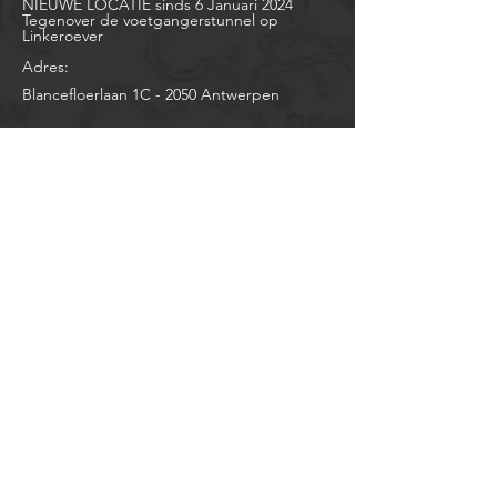
NIEUWE LOCATIE sinds 6 Januari 2024
Tegenover de voetgangerstunnel op
Linkeroever
Adres:
Blancefloerlaan 1C -
2050 Antwerpen
OPENINGSUREN
Zondag & Maandag:
Gesloten
Dinsdag: 10u - 12u en
14u00 - 18u30
Woensdag: 13u30 - 18u30
Donderdag: 13u30 - 18u30
Vrijdag: 13u30 - 18u30
Zaterdag: 10u tot 16u
JAARLIJKSE VAKANTIE
Gesloten
:
Zaterdag 18 Juli tot en met Maandag 10
Augustus
Fiets bij Frame aangekocht en graag snel