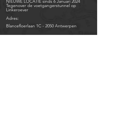
NIEUWE LOCATIE sinds 6 Januari 2024
Tegenover de voetgangerstunnel op
Linkeroever
Adres:
Blancefloerlaan 1C -
2050 Antwerpen
OPENINGSUREN
Zondag & Maandag:
Gesloten
Dinsdag: 10u - 12u en
14u00 - 18u30
Woensdag: 13u30 - 18u30
Donderdag: 13u30 - 18u30
Vrijdag: 13u30 - 18u30
Zaterdag: 10u tot 16u
JAARLIJKSE VAKANTIE
Gesloten
:
Zaterdag 18 Juli tot en met Maandag 10
Augustus
Fiets bij Frame aangekocht en graag snel