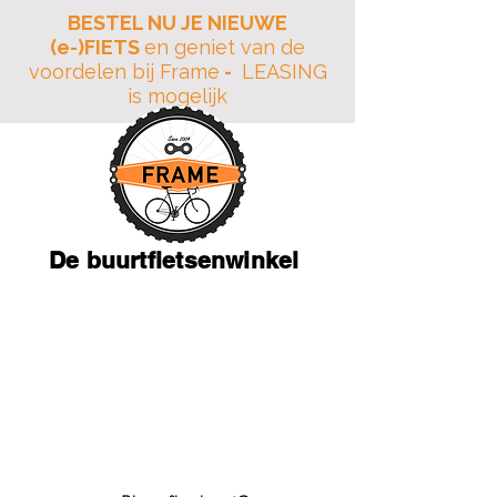
BESTEL NU JE NIEUWE
(e-)FIETS
en geniet van de
voordelen bij Frame
-
LEASING
is mogelijk
De buurtfietsenwinkel
JAARLIJKSE VAKANTIE
18 Juli tot en met 10
Augustus
Adres: