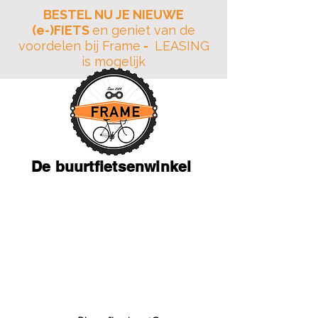
BESTEL NU JE NIEUWE
(e-)FIETS
en geniet van de
voordelen bij Frame
-
LEASING
is mogelijk
De buurtfietsenwinkel
JAARLIJKSE VAKANTIE
18 Juli tot en met 10
Augustus
Adres: