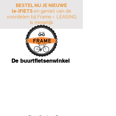
BESTEL NU JE NIEUWE
(e-)FIETS
en geniet van de
voordelen bij Frame
-
LEASING
is mogelijk
De buurtfietsenwinkel
JAARLIJKSE VAKANTIE
18 Juli tot en met 10
Augustus
Adres: