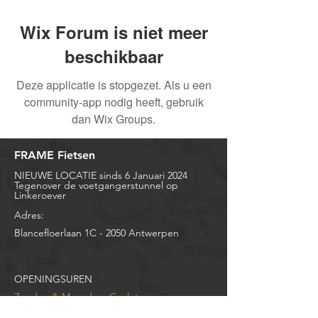
Wix Forum is niet meer
beschikbaar
Deze applicatie is stopgezet. Als u een
community-app nodig heeft, gebruik
dan Wix Groups.
FRAME Fietsen
NIEUWE LOCATIE sinds 6 Januari 2024
Tegenover de voetgangerstunnel op
Linkeroever
Adres:
Blancefloerlaan 1C -
2050 Antwerpen
OPENINGSUREN
Zondag & Maandag:
Gesloten
Dinsdag: 10u - 12u en
14u00 - 18u30