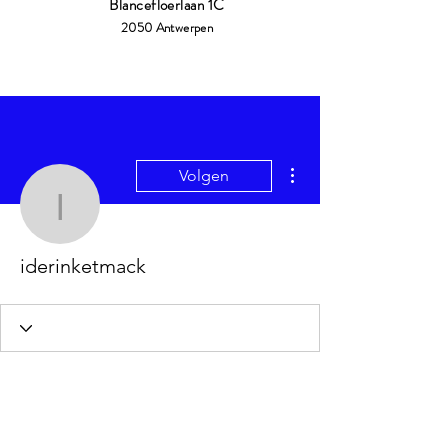
Blancefloerlaan 1C
2050 Antwerpen
Meer acties
Volgen
iderinketmack
iderinketmack