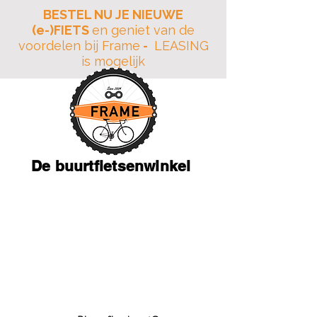
BESTEL NU JE NIEUWE
(e-)FIETS
en geniet van de
voordelen bij Frame
-
LEASING
is mogelijk
De buurtfietsenwinkel
JAARLIJKSE VAKANTIE
18 Juli tot en met 10
Augustus
Adres: