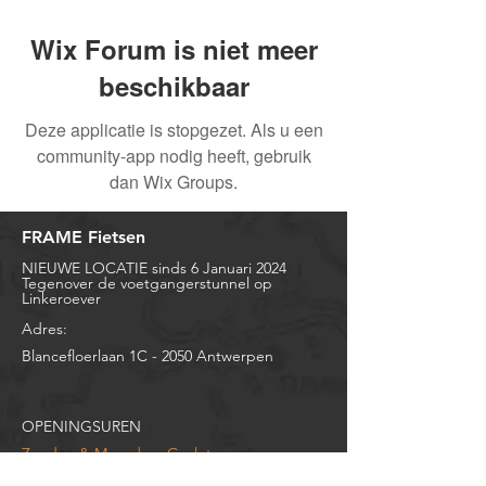
Wix Forum is niet meer
beschikbaar
Deze applicatie is stopgezet. Als u een
community-app nodig heeft, gebruik
dan Wix Groups.
FRAME Fietsen
NIEUWE LOCATIE sinds 6 Januari 2024
Tegenover de voetgangerstunnel op
Linkeroever
Adres:
Blancefloerlaan 1C -
2050 Antwerpen
OPENINGSUREN
Zondag & Maandag:
Gesloten
Dinsdag: 10u - 12u en
14u00 - 18u30