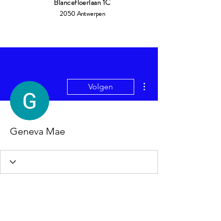
Blancefloerlaan 1C
2050 Antwerpen
Meer acties
Volgen
Geneva Mae