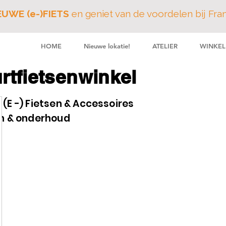
EUWE (e-)FIETS
en geniet van de voordelen bij Fr
HOME
Nieuwe lokatie!
ATELIER
WINKEL
rtfietsenwinkel
JAARLIJKSE VA
18 Juli tot en me
(E -) Fietsen & Accessoires
en & onderhoud