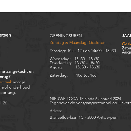
etsen
OPENINGSUREN
JAA
Zondag & Maandag:
Gesloten
Gesl
Zate
Dinsdag: 10u - 12u en
14u00 - 18u30
Augu
Woensdag: 13u30 - 18u30
Donderdag: 13u30 - 18u30
Vrijdag: 13u30 - 18u30
rame aangekocht en
Zaterdag: 10u tot 16u
terug?
fspraak
voor je
 en/of onderhoud
 voorrang.
NIEUWE LOCATIE sinds 6 Januari 2024
Tegenover de voetgangerstunnel op Linker
61 26
Adres:
Blancefloerlaan 1C -
2050 Antwerpen