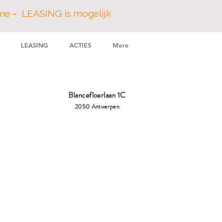
ame
-
LEASING is mogelijk
LEASING
ACTIES
More
Adres:
KANTIE
t 10 Augustus
Blancefloerlaan 1C
2050 Antwerpen