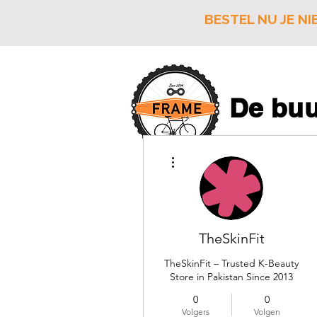
BESTEL NU JE NI
De buu
Verkoop van 
Meer acties
Herstelling
TheSkinFit
TheSkinFit – Trusted K-Beauty
Store in Pakistan Since 2013
0
0
Volgers
Volgen