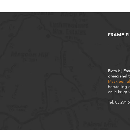
FRAME Fi
Fiets bij F
graag snel 
Maak een a
herstelling
en je krijgt
Tel: 03 294 